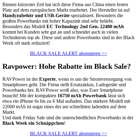
Binnen kürzester Zeit hat sich diese Firma aus China einen festen
Platz auf dem europäischen Markt erarbeitet. Der Hersteller ist auf
Handyzubehör und USB-Geräte
spezialisiert. Besonders die
großen Powerbanks mit hoher Kapazität sind sehr beliebt.
Besonders das Modell
EC Technology 2nd Gen. 22400 mAh
kommt bei Kunden sehr gut an und schneidet auch in vielen
Techniktests top ab. Diese und andere Powerbanks sind in der Black
Week oft stark reduziert!
BLACK SALE ALERT abonnieren >>
Ravpower: Hohe Rabatte im Black Sale?
RAVPower ist der
Experte
, wenn es um die Stromversorgung von
Smartphones geht. Die Firma stellt Ersatzakkus, Ladegeräte und
Powerbanks her. RAVPower weiß also, was Euer Smartphone
braucht! Mit der kompakten
16750 mAh Powerbank
lässt sich
etwa ein iPhone 6s bis zu 6 Mal aufladen. Das stärkere Modell mit
22000 mAh ist sogar eines der am schnellsten ladenden auf dem
Markt.
Und dank Friday Sale sind die unterschiedlichen Powerbanks in der
Black Week ein Schnäppchen
!
BLACK SALE ALERT abonnieren >>