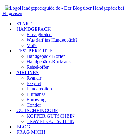
Handgepäckguide.de - Der Blog über Handgepäck bei
Flugreisen
| START
| HANDGEPÄCK
Flüssigkeiten
Was darf ins Handgepäck?
Maße
| TESTBERICHTE
Handgepäck-Koffer
Handgepäck-Rucksack
Reisekoffer
| AIRLINES
Ryanair
EasyJet
Laudamotion
Lufthansa
Eurowings
Condor
| GUTSCHEINCODE
KOFFER GUTSCHEIN
TRAVEL GUTSCHEIN
| BLOG
| FRAG MICH!