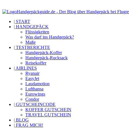
Handgepäckguide.de - Der Blog über Handgepäck bei Flugre
| START
| HANDGEPÄCK
Flüssigkeiten
Was darf ins Handgepäck?
Maße
| TESTBERICHTE
Handgepäck-Koffer
Handgepäck-Rucksack
Reisekoffer
| AIRLINES
Ryanair
EasyJet
Laudamotion
Lufthansa
Eurowings
Condor
| GUTSCHEINCODE
KOFFER GUTSCHEIN
TRAVEL GUTSCHEIN
| BLOG
| FRAG MICH!