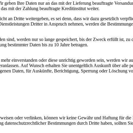
 Wir geben Ihre Daten nur an das mit der Lieferung beauftragte Versand
s mit der Zahlung beauftragte Kreditinstitut weiter.
ht an Dritte weitergeben, es sei denn, dass wir dazu gesetzlich verpfli
ienstleistungen Dritter in Anspruch nehmen, werden die Bestimmungen
n sind, werden nur so lange gespeichert, bis der Zweck erfüllt ist, zu 
ung bestimmter Daten bis zu 10 Jahre betragen.
t mehr einverstanden oder diese unrichtig geworden sein, werden wir 
anlassen. Auf Wunsch erhalten Sie unentgeltlich Auskunft über alle p
enen Daten, für Auskünfte, Berichtigung, Sperrung oder Löschung von
weisen oder verlinken, können wir keine Gewähr und Haftung für die Ri
ng datenschutzrechtlicher Bestimmungen durch Dritte haben, sollten Si