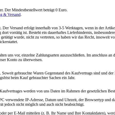
er. Der Mindestbestellwert beträgt 0 Euro.
g & Versand
.
Der Versand erfolgt innerhalb von 3-5 Werktagen, wenn in der Artikel
dort vorrätig ist. Besteht ein dauerhaftes Lieferhindernis, insbesonde
getätigt wurde, nicht zu vertreten, so haben wir das Recht, insoweit 
kerstattet.
ten uns vor, einzelne Zahlungsarten auszuschließen. Im anschluss an d
nser Konto zu überweisen.
. Soweit gebrauchte Waren Gegenstand des Kaufvertrags sind und der K
gsfrist beim Kauf gebrauchter Sachen ein Jahr.
ufvertrages werden von uns Daten im Rahmen der gesetzlichen Besti
PC verwendete IP-Adresse, Datum und Uhrzeit, der Browsertyp und das
t jedoch nicht möglich und auch nicht beabsichtigt.
 oder per E-Mail mitteilen (z. B. Ihr Name und Ihre Kontaktdaten), w