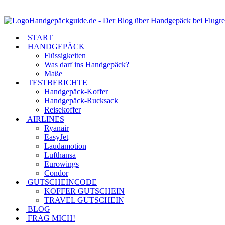
Handgepäckguide.de - Der Blog über Handgepäck bei Flugre
| START
| HANDGEPÄCK
Flüssigkeiten
Was darf ins Handgepäck?
Maße
| TESTBERICHTE
Handgepäck-Koffer
Handgepäck-Rucksack
Reisekoffer
| AIRLINES
Ryanair
EasyJet
Laudamotion
Lufthansa
Eurowings
Condor
| GUTSCHEINCODE
KOFFER GUTSCHEIN
TRAVEL GUTSCHEIN
| BLOG
| FRAG MICH!