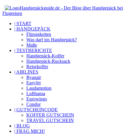
Handgepäckguide.de - Der Blog über Handgepäck bei
Flugreisen
| START
| HANDGEPÄCK
Flüssigkeiten
Was darf ins Handgepäck?
Maße
| TESTBERICHTE
Handgepäck-Koffer
Handgepäck-Rucksack
Reisekoffer
| AIRLINES
Ryanair
EasyJet
Laudamotion
Lufthansa
Eurowings
Condor
| GUTSCHEINCODE
KOFFER GUTSCHEIN
TRAVEL GUTSCHEIN
| BLOG
| FRAG MICH!