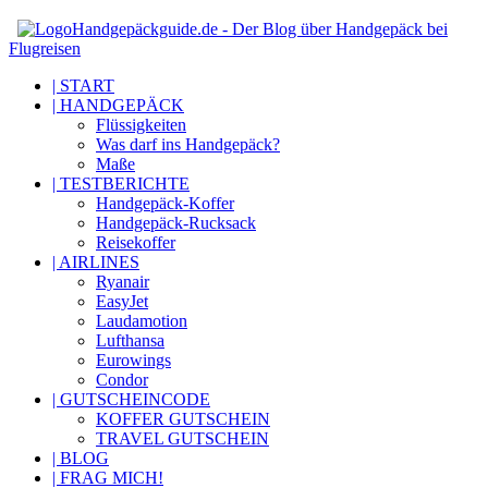
Handgepäckguide.de - Der Blog über Handgepäck bei
Flugreisen
| START
| HANDGEPÄCK
Flüssigkeiten
Was darf ins Handgepäck?
Maße
| TESTBERICHTE
Handgepäck-Koffer
Handgepäck-Rucksack
Reisekoffer
| AIRLINES
Ryanair
EasyJet
Laudamotion
Lufthansa
Eurowings
Condor
| GUTSCHEINCODE
KOFFER GUTSCHEIN
TRAVEL GUTSCHEIN
| BLOG
| FRAG MICH!