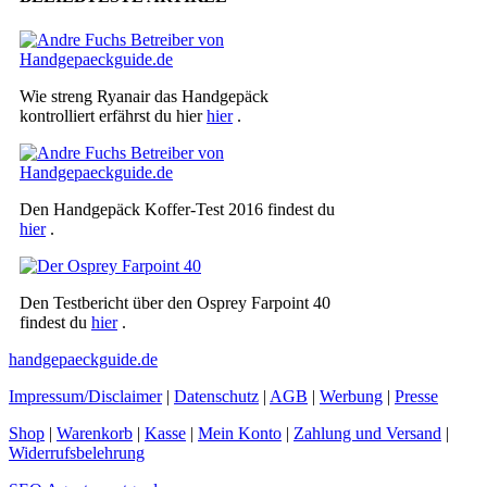
Wie streng Ryanair das Handgepäck
kontrolliert erfährst du hier
hier
.
Den Handgepäck Koffer-Test 2016 findest du
hier
.
Den Testbericht über den Osprey Farpoint 40
findest du
hier
.
handgepaeckguide.de
Impressum/Disclaimer
|
Datenschutz
|
AGB
|
Werbung
|
Presse
Shop
|
Warenkorb
|
Kasse
|
Mein Konto
|
Zahlung und Versand
|
Widerrufsbelehrung