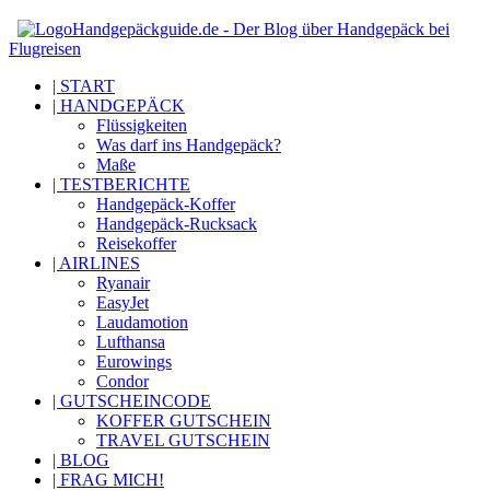
Handgepäckguide.de - Der Blog über Handgepäck bei
Flugreisen
| START
| HANDGEPÄCK
Flüssigkeiten
Was darf ins Handgepäck?
Maße
| TESTBERICHTE
Handgepäck-Koffer
Handgepäck-Rucksack
Reisekoffer
| AIRLINES
Ryanair
EasyJet
Laudamotion
Lufthansa
Eurowings
Condor
| GUTSCHEINCODE
KOFFER GUTSCHEIN
TRAVEL GUTSCHEIN
| BLOG
| FRAG MICH!