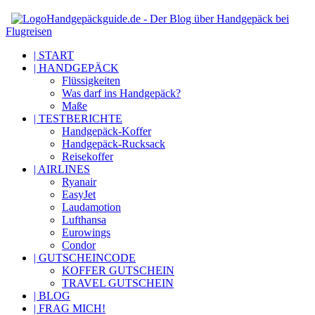
Handgepäckguide.de - Der Blog über Handgepäck bei
Flugreisen
| START
| HANDGEPÄCK
Flüssigkeiten
Was darf ins Handgepäck?
Maße
| TESTBERICHTE
Handgepäck-Koffer
Handgepäck-Rucksack
Reisekoffer
| AIRLINES
Ryanair
EasyJet
Laudamotion
Lufthansa
Eurowings
Condor
| GUTSCHEINCODE
KOFFER GUTSCHEIN
TRAVEL GUTSCHEIN
| BLOG
| FRAG MICH!