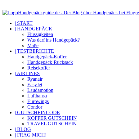
Handgepäckguide.de - Der Blog über Handgepäck bei Flugre
| START
| HANDGEPÄCK
Flüssigkeiten
Was darf ins Handgepäck?
Maße
| TESTBERICHTE
Handgepäck-Koffer
Handgepäck-Rucksack
Reisekoffer
| AIRLINES
Ryanair
EasyJet
Laudamotion
Lufthansa
Eurowings
Condor
| GUTSCHEINCODE
KOFFER GUTSCHEIN
TRAVEL GUTSCHEIN
| BLOG
| FRAG MICH!