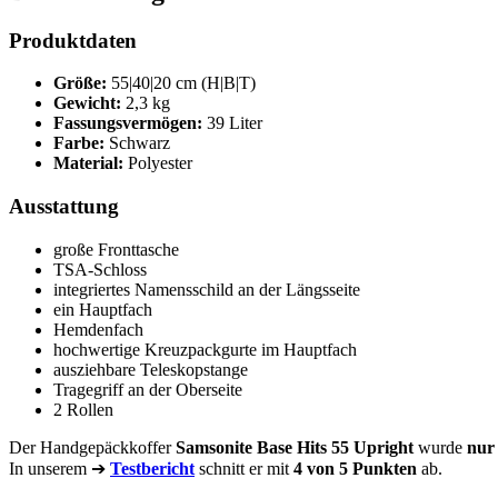
Produktdaten
Größe:
55|40|20 cm (H|B|T)
Gewicht:
2,3 kg
Fassungsvermögen:
39 Liter
Farbe:
Schwarz
Material:
Polyester
Ausstattung
große Fronttasche
TSA-Schloss
integriertes Namensschild an der Längsseite
ein Hauptfach
Hemdenfach
hochwertige Kreuzpackgurte im Hauptfach
ausziehbare Teleskopstange
Tragegriff an der Oberseite
2 Rollen
Der Handgepäckkoffer
Samsonite Base Hits 55 Upright
wurde
nur
In unserem ➔
Testbericht
schnitt er mit
4 von 5 Punkten
ab.