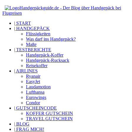
Handgepäckguide.de - Der Blog über Handgepäck bei
Flugreisen
| START
| HANDGEPÄCK
Flüssigkeiten
Was darf ins Handgepäck?
Maße
| TESTBERICHTE
Handgepäck-Koffer
Handgepäck-Rucksack
Reisekoffer
| AIRLINES
Ryanair
EasyJet
Laudamotion
Lufthansa
Eurowings
Condor
| GUTSCHEINCODE
KOFFER GUTSCHEIN
TRAVEL GUTSCHEIN
| BLOG
| FRAG MICH!