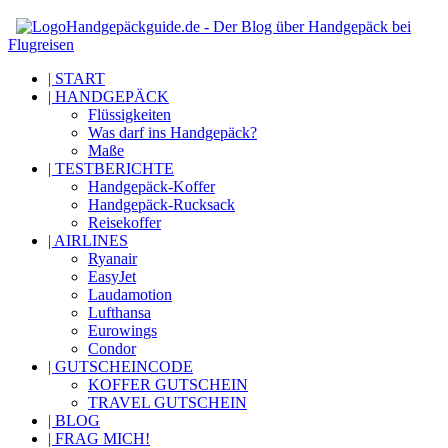
Handgepäckguide.de - Der Blog über Handgepäck bei
Flugreisen
| START
| HANDGEPÄCK
Flüssigkeiten
Was darf ins Handgepäck?
Maße
| TESTBERICHTE
Handgepäck-Koffer
Handgepäck-Rucksack
Reisekoffer
| AIRLINES
Ryanair
EasyJet
Laudamotion
Lufthansa
Eurowings
Condor
| GUTSCHEINCODE
KOFFER GUTSCHEIN
TRAVEL GUTSCHEIN
| BLOG
| FRAG MICH!