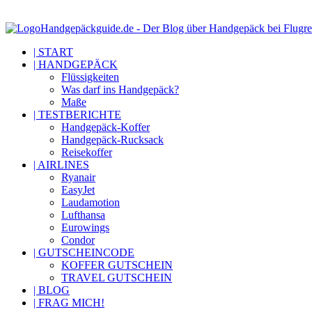
Handgepäckguide.de - Der Blog über Handgepäck bei Flugre
| START
| HANDGEPÄCK
Flüssigkeiten
Was darf ins Handgepäck?
Maße
| TESTBERICHTE
Handgepäck-Koffer
Handgepäck-Rucksack
Reisekoffer
| AIRLINES
Ryanair
EasyJet
Laudamotion
Lufthansa
Eurowings
Condor
| GUTSCHEINCODE
KOFFER GUTSCHEIN
TRAVEL GUTSCHEIN
| BLOG
| FRAG MICH!