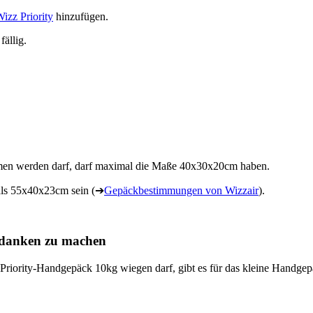
izz Priority
hinzufügen.
ällig.
mmen werden darf, darf maximal die Maße 40x30x20cm haben.
 als 55x40x23cm sein (➔
Gepäckbestimmungen von Wizzair
).
anken zu machen
riority-Handgepäck 10kg wiegen darf, gibt es für das kleine Handge