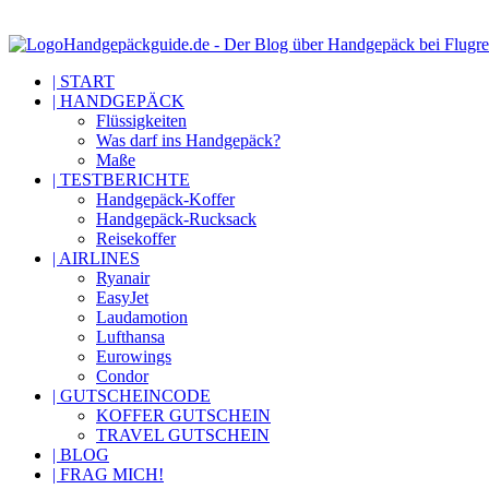
Handgepäckguide.de - Der Blog über Handgepäck bei Flugre
| START
| HANDGEPÄCK
Flüssigkeiten
Was darf ins Handgepäck?
Maße
| TESTBERICHTE
Handgepäck-Koffer
Handgepäck-Rucksack
Reisekoffer
| AIRLINES
Ryanair
EasyJet
Laudamotion
Lufthansa
Eurowings
Condor
| GUTSCHEINCODE
KOFFER GUTSCHEIN
TRAVEL GUTSCHEIN
| BLOG
| FRAG MICH!