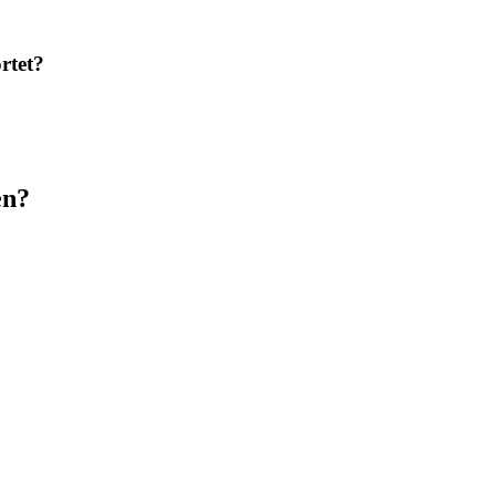
rtet?
en?