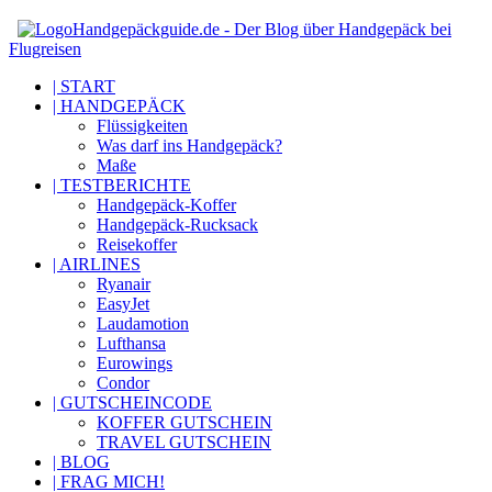
Handgepäckguide.de - Der Blog über Handgepäck bei
Flugreisen
| START
| HANDGEPÄCK
Flüssigkeiten
Was darf ins Handgepäck?
Maße
| TESTBERICHTE
Handgepäck-Koffer
Handgepäck-Rucksack
Reisekoffer
| AIRLINES
Ryanair
EasyJet
Laudamotion
Lufthansa
Eurowings
Condor
| GUTSCHEINCODE
KOFFER GUTSCHEIN
TRAVEL GUTSCHEIN
| BLOG
| FRAG MICH!