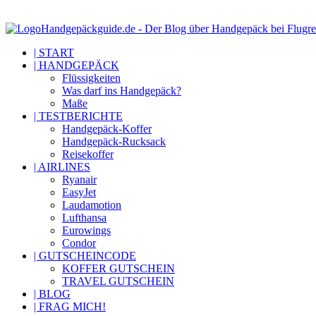
Handgepäckguide.de - Der Blog über Handgepäck bei Flugre
| START
| HANDGEPÄCK
Flüssigkeiten
Was darf ins Handgepäck?
Maße
| TESTBERICHTE
Handgepäck-Koffer
Handgepäck-Rucksack
Reisekoffer
| AIRLINES
Ryanair
EasyJet
Laudamotion
Lufthansa
Eurowings
Condor
| GUTSCHEINCODE
KOFFER GUTSCHEIN
TRAVEL GUTSCHEIN
| BLOG
| FRAG MICH!