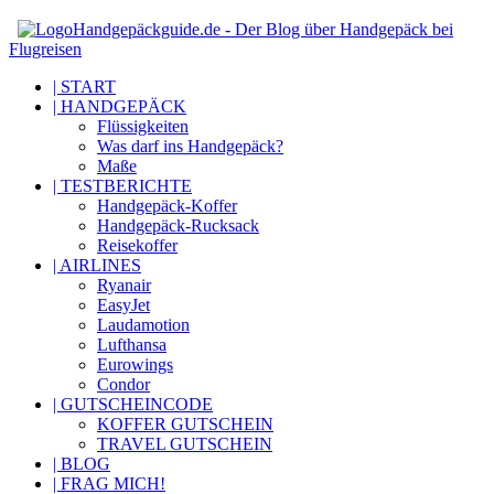
Handgepäckguide.de - Der Blog über Handgepäck bei
Flugreisen
| START
| HANDGEPÄCK
Flüssigkeiten
Was darf ins Handgepäck?
Maße
| TESTBERICHTE
Handgepäck-Koffer
Handgepäck-Rucksack
Reisekoffer
| AIRLINES
Ryanair
EasyJet
Laudamotion
Lufthansa
Eurowings
Condor
| GUTSCHEINCODE
KOFFER GUTSCHEIN
TRAVEL GUTSCHEIN
| BLOG
| FRAG MICH!