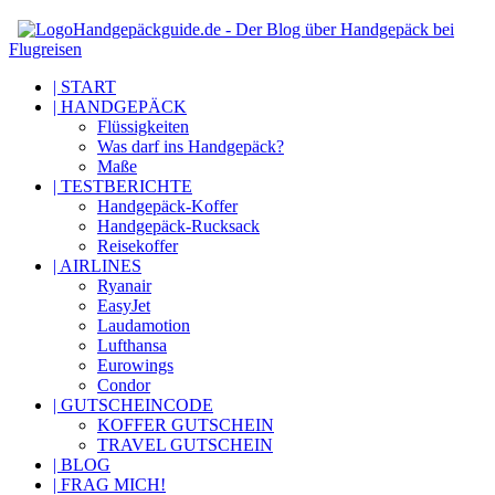
Handgepäckguide.de - Der Blog über Handgepäck bei
Flugreisen
| START
| HANDGEPÄCK
Flüssigkeiten
Was darf ins Handgepäck?
Maße
| TESTBERICHTE
Handgepäck-Koffer
Handgepäck-Rucksack
Reisekoffer
| AIRLINES
Ryanair
EasyJet
Laudamotion
Lufthansa
Eurowings
Condor
| GUTSCHEINCODE
KOFFER GUTSCHEIN
TRAVEL GUTSCHEIN
| BLOG
| FRAG MICH!