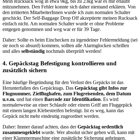
Mein Rucksack wog in etwa 9kg, bis zu 23kg war es mir erlaubt
mitzunehmen. Den Fehler konnte sich daher niemand erklären. Von
den irritierten MitarbeiterInnen wurde ich zum normalen Schalter
geschickt. Der Self-Baggage Drop Off akzeptierte meinen Rucksack
einfach nicht. Am normalen Schalter wurde er ohne Probleme
entgegen genommen und weg war er für 39 Tage.
Daher: Sollte es beim Einchecken zu irgendeiner Fehlermeldung (sei
sie noch so absurd) kommen, sollten alle Alarmglocken schrillen
und alles
selbständig
nochmals überprüft werden!
4. Gepäckstag Befestigung kontrollieren und
zusätzlich sichern
Eine häufige Begründung für den Verlust des Gepäcks ist das
Herunterfallen des Gepäcktags. Das
Gepäcktag gibt Infos zur
Flugnummer, Zielflughafen, zum Flugreisenden, dem Datum
u.v.m.
und hat einen
Barcode zur Identifikation
. Es wird
normalerweise an einer Schlaufe oder einem Griff am Fluggepäck
mit einem langen Klebestreifen befestigt. Ist es weg, kann das
Gepäck nicht mehr eindeutig zugeordnet werden.
Daher: Immer darauf achten, dass der
Gepäcktag ordentlich
zusammengeklebt
wurde. Wer absolut sicher gehen will, kann mit
einer Klammermaschine eine zusätzliche Sicherung anbringen.