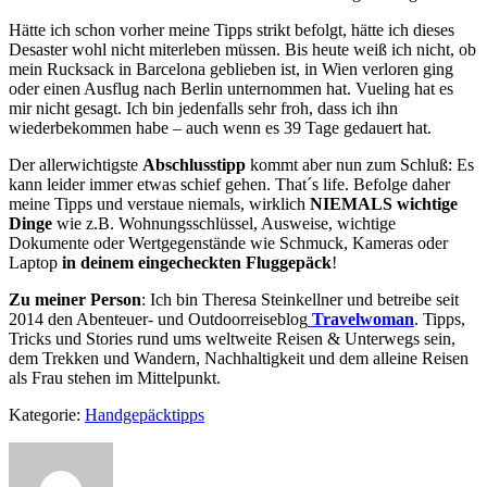
Hätte ich schon vorher meine Tipps strikt befolgt, hätte ich dieses
Desaster wohl nicht miterleben müssen. Bis heute weiß ich nicht, ob
mein Rucksack in Barcelona geblieben ist, in Wien verloren ging
oder einen Ausflug nach Berlin unternommen hat. Vueling hat es
mir nicht gesagt. Ich bin jedenfalls sehr froh, dass ich ihn
wiederbekommen habe – auch wenn es 39 Tage gedauert hat.
Der allerwichtigste
Abschlusstipp
kommt aber nun zum Schluß: Es
kann leider immer etwas schief gehen. That´s life. Befolge daher
meine Tipps und verstaue niemals, wirklich
NIEMALS
wichtige
Dinge
wie z.B. Wohnungsschlüssel, Ausweise, wichtige
Dokumente oder Wertgegenstände wie Schmuck, Kameras oder
Laptop
in deinem eingecheckten Fluggepäck
!
Zu meiner Person
: Ich bin Theresa Steinkellner und betreibe seit
2014 den Abenteuer- und Outdoorreiseblog
Travelwoman
. Tipps,
Tricks und Stories rund ums weltweite Reisen & Unterwegs sein,
dem Trekken und Wandern, Nachhaltigkeit und dem alleine Reisen
als Frau stehen im Mittelpunkt.
Kategorie:
Handgepäcktipps