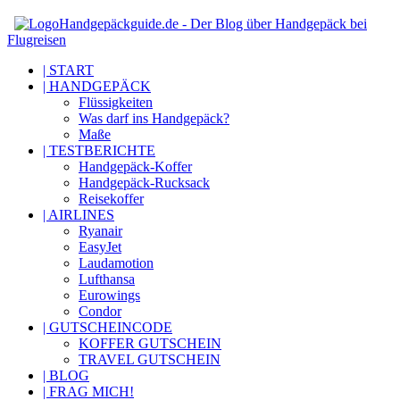
Handgepäckguide.de - Der Blog über Handgepäck bei
Flugreisen
| START
| HANDGEPÄCK
Flüssigkeiten
Was darf ins Handgepäck?
Maße
| TESTBERICHTE
Handgepäck-Koffer
Handgepäck-Rucksack
Reisekoffer
| AIRLINES
Ryanair
EasyJet
Laudamotion
Lufthansa
Eurowings
Condor
| GUTSCHEINCODE
KOFFER GUTSCHEIN
TRAVEL GUTSCHEIN
| BLOG
| FRAG MICH!