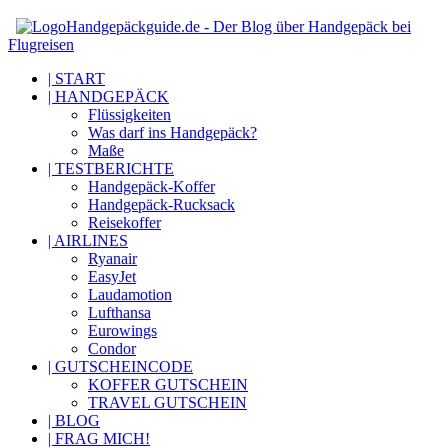
Handgepäckguide.de - Der Blog über Handgepäck bei
Flugreisen
| START
| HANDGEPÄCK
Flüssigkeiten
Was darf ins Handgepäck?
Maße
| TESTBERICHTE
Handgepäck-Koffer
Handgepäck-Rucksack
Reisekoffer
| AIRLINES
Ryanair
EasyJet
Laudamotion
Lufthansa
Eurowings
Condor
| GUTSCHEINCODE
KOFFER GUTSCHEIN
TRAVEL GUTSCHEIN
| BLOG
| FRAG MICH!