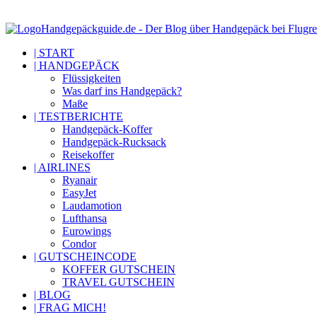
Handgepäckguide.de - Der Blog über Handgepäck bei Flugre
| START
| HANDGEPÄCK
Flüssigkeiten
Was darf ins Handgepäck?
Maße
| TESTBERICHTE
Handgepäck-Koffer
Handgepäck-Rucksack
Reisekoffer
| AIRLINES
Ryanair
EasyJet
Laudamotion
Lufthansa
Eurowings
Condor
| GUTSCHEINCODE
KOFFER GUTSCHEIN
TRAVEL GUTSCHEIN
| BLOG
| FRAG MICH!