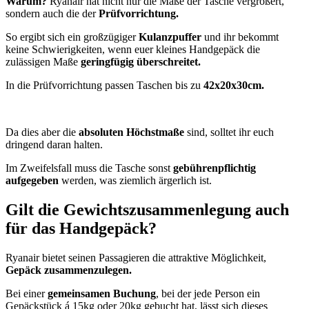
Warum?
Ryanair hat nicht nur die Maße der Tasche vergrößert,
sondern auch die der
Prüfvorrichtung.
So ergibt sich ein großzügiger
Kulanzpuffer
und ihr bekommt
keine Schwierigkeiten, wenn euer kleines Handgepäck die
zulässigen Maße
geringfügig überschreitet.
In die Prüfvorrichtung passen Taschen bis zu
42x20x30cm.
Da dies aber die
absoluten Höchstmaße
sind, solltet ihr euch
dringend daran halten.
Im Zweifelsfall muss die Tasche sonst
gebührenpflichtig
aufgegeben
werden, was ziemlich ärgerlich ist.
Gilt die Gewichtszusammenlegung auch
für das Handgepäck?
Ryanair bietet seinen Passagieren die attraktive Möglichkeit,
Gepäck zusammenzulegen.
Bei einer
gemeinsamen Buchung
, bei der jede Person ein
Gepäckstück á 15kg oder 20kg gebucht hat, lässt sich dieses