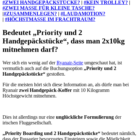
#ZWEI HANDGEPÄCKSTÜCKE?
|
#KEIN TROLLEY?
|
#ZWEI MASSE FÜR KLEINE TASCHE?
|
#ZUSAMMENLEGEN?
|
#LAUDAMOTION?
|
#HÖCHSTMASSE IM FRACHTRAUM
?
Bedeutet „Priority und 2
Handgepäckstücke“, dass man 2x10kg
mitnehmen darf?
Wer sich ein wenig auf der
Ryanair-Seite
umgeschaut hat, ist
vermutlich auch auf die Buchungsoption
„Priority und 2
Handgepäckstücke“
gestoßen.
Für die meisten hört sich diese Information an, als dürfe man bei
Ryanair
zwei Handgepäck-Koffer
mit 10 Kilogramm
Höchstgewicht mitnehmen.
Dies ist allerdings nur eine
unglückliche Formulierung
der
irischen Fluggesellschaft.
„Priority Boarding und 2 Handgepäckstücke“
bedeutet nämlich,
dass der Passagier bevorzugtes Einsteigen sowie die Möglichkeit