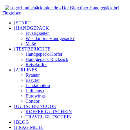
Handgepäckguide.de - Der Blog über Handgepäck bei
Flugreisen
| START
| HANDGEPÄCK
Flüssigkeiten
Was darf ins Handgepäck?
Maße
| TESTBERICHTE
Handgepäck-Koffer
Handgepäck-Rucksack
Reisekoffer
| AIRLINES
Ryanair
EasyJet
Laudamotion
Lufthansa
Eurowings
Condor
| GUTSCHEINCODE
KOFFER GUTSCHEIN
TRAVEL GUTSCHEIN
| BLOG
| FRAG MICH!