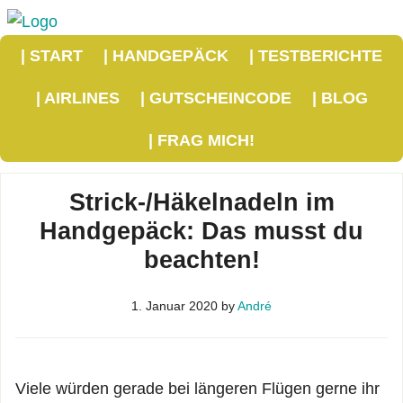
| START
| HANDGEPÄCK
| TESTBERICHTE
| AIRLINES
| GUTSCHEINCODE
| BLOG
| FRAG MICH!
Strick-/Häkelnadeln im
Handgepäck: Das musst du
beachten!
1. Januar 2020
by
André
Viele würden gerade bei längeren Flügen gerne ihr