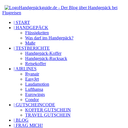
Handgepäckguide.de - Der Blog über Handgepäck bei
Flugreisen
| START
| HANDGEPÄCK
Flüssigkeiten
Was darf ins Handgepäck?
Maße
| TESTBERICHTE
Handgepäck-Koffer
Handgepäck-Rucksack
Reisekoffer
| AIRLINES
Ryanair
EasyJet
Laudamotion
Lufthansa
Eurowings
Condor
| GUTSCHEINCODE
KOFFER GUTSCHEIN
TRAVEL GUTSCHEIN
| BLOG
| FRAG MICH!