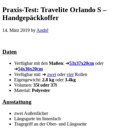
Praxis-Test: Travelite Orlando S –
Handgepäckkoffer
14. März 2019
by
André
Daten
Verfügbar mit den
Maßen
: ➔
53x37x20cm
oder
➔
54x36x20cm
Verfügbar mit: ➔
zwei
oder
vier
Rollen
Eigengewicht:
2.8 kg
oder
3.4kg
Volumen:
35l oder 37l
Material:
Polyester
Ausstattung
zwei Außenfächer
Längsgurte im Innenfach
Tragegriff an der Ober- und Längsseite