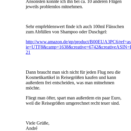
Ansonsten konnte ich ihn bei ca. 10 anderen Flügen
jeweils problemlos mitnehmen.
Sehr empfehlenswert finde ich auch 100ml Flässchen
zum Abfüllen von Shampoo oder Duschgel:
http://www.amazon.de/gp/product/B00EUA3PC6/ref=as_
ie=UTF8&camp=1638&creative=6742&creativeASIN=
21
Dann braucht man sich nicht für jeden Flug neu die
Kosmetikartikel in Reisegrößen kaufen und kann
außerdem frei entscheiden, was man mitnehmen
möchte.
Fliegt man öfter, spart man außerdem ein paar Euro,
weil die Reisegrößen umgerechnet recht teuer sind.
Viele Grüße,
André