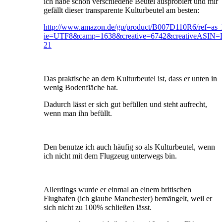
ich habe schon verschiedene Beutel ausprobiert und mir
gefällt dieser transparente Kulturbeutel am besten:
http://www.amazon.de/gp/product/B007D110R6/ref=as_l
ie=UTF8&camp=1638&creative=6742&creativeASIN=B
21
Das praktische an dem Kulturbeutel ist, dass er unten in
wenig Bodenfläche hat.
Dadurch lässt er sich gut befüllen und steht aufrecht,
wenn man ihn befüllt.
Den benutze ich auch häufig so als Kulturbeutel, wenn
ich nicht mit dem Flugzeug unterwegs bin.
Allerdings wurde er einmal an einem britischen
Flughafen (ich glaube Manchester) bemängelt, weil er
sich nicht zu 100% schließen lässt.