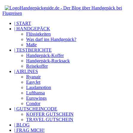
Handgepäckguide.de - Der Blog über Handgepäck bei
Flugreisen
| START
| HANDGEPÄCK
Flüssigkeiten
Was darf ins Handgepäck?
Maße
| TESTBERICHTE
Handgepäck-Koffer
Handgepäck-Rucksack
Reisekoffer
| AIRLINES
Ryanair
EasyJet
Laudamotion
Lufthansa
Eurowings
Condor
| GUTSCHEINCODE
KOFFER GUTSCHEIN
TRAVEL GUTSCHEIN
| BLOG
| FRAG MICH!