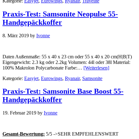
Kategorie:
Easyjet
,
Eurowings
,
Ryanair
,
Travelite
Praxis-Test: Samsonite Neopulse 55-
Handgepäckkoffer
8. März 2019
by
Ivonne
Daten Außenmaße: 55 x 40 x 23 cm oder 55 x 40 x 20 cm(H|B|T)
Eigengewicht: 2.3 kg oder 2.2kg Volumen: 44l oder 38l Material:
100% Makrolon Polycarbonate Farbe:…
[Weiterlesen]
Kategorie:
Easyjet
,
Eurowings
,
Ryanair
,
Samsonite
Praxis-Test: Samsonite Base Boost 55-
Handgepäckkoffer
19. Februar 2019
by
Ivonne
Gesamt-Bewertung:
5/5 ->SEHR EMPFEHLENSWERT