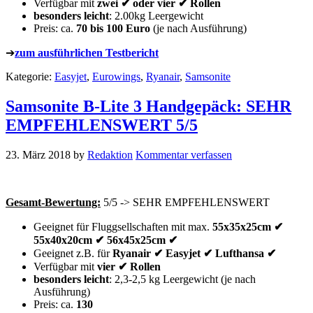
Verfügbar mit
zwei ✔ oder vier ✔ Rollen
besonders leicht
: 2.00kg Leergewicht
Preis: ca.
70 bis 100 Euro
(je nach Ausführung)
➔
zum ausführlichen Testbericht
Kategorie:
Easyjet
,
Eurowings
,
Ryanair
,
Samsonite
Samsonite B-Lite 3 Handgepäck: SEHR
EMPFEHLENSWERT 5/5
23. März 2018
by
Redaktion
Kommentar verfassen
Gesamt-Bewertung:
5/5 -> SEHR EMPFEHLENSWERT
Geeignet für Fluggsellschaften mit max.
55x35x25cm ✔
55x40x20cm ✔ 56x45x25cm ✔
Geeignet z.B. für
Ryanair ✔ Easyjet ✔ Lufthansa ✔
Verfügbar mit
vier ✔ Rollen
besonders leicht
: 2,3-2,5 kg Leergewicht (je nach
Ausführung)
Preis: ca.
130