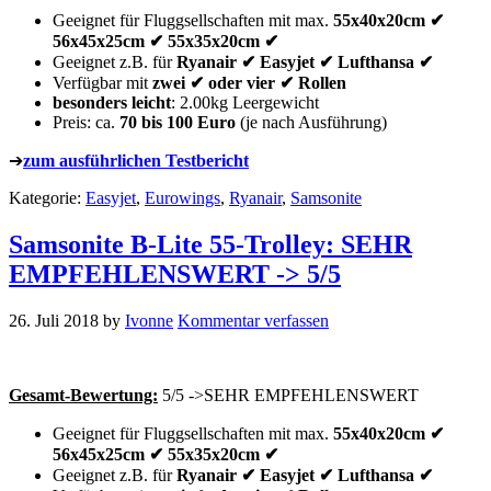
Geeignet für Fluggsellschaften mit max.
55x40x20cm ✔
56x45x25cm ✔ 55x35x20cm ✔
Geeignet z.B. für
Ryanair ✔ Easyjet ✔ Lufthansa ✔
Verfügbar mit
zwei ✔ oder vier ✔ Rollen
besonders leicht
: 2.00kg Leergewicht
Preis: ca.
70 bis 100 Euro
(je nach Ausführung)
➔
zum ausführlichen Testbericht
Kategorie:
Easyjet
,
Eurowings
,
Ryanair
,
Samsonite
Samsonite B-Lite 55-Trolley: SEHR
EMPFEHLENSWERT -> 5/5
26. Juli 2018
by
Ivonne
Kommentar verfassen
Gesamt-Bewertung:
5/5 ->SEHR EMPFEHLENSWERT
Geeignet für Fluggsellschaften mit max.
55x40x20cm ✔
56x45x25cm ✔ 55x35x20cm ✔
Geeignet z.B. für
Ryanair ✔ Easyjet ✔ Lufthansa ✔