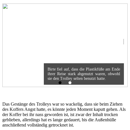
Birte fiel auf, dass die Plastikfüße am Ende
ihrer Reise stark abgenutzt waren, obwohl
sie den Trolley selten benutzt hatte.
Das Gestänge des Trolleys war so wackelig, dass sie beim Ziehen
des Koffers Angst hatte, es könnte jeden Moment kaputt gehen. Als
der Koffer bei ihr nass geworden ist, ist zwar der Inhalt trocken
geblieben, allerdings hat es lange gedauert, bis die Außenhülle
anschließend vollständig getrocknet ist.