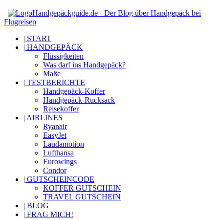
Handgepäckguide.de - Der Blog über Handgepäck bei
Flugreisen
| START
| HANDGEPÄCK
Flüssigkeiten
Was darf ins Handgepäck?
Maße
| TESTBERICHTE
Handgepäck-Koffer
Handgepäck-Rucksack
Reisekoffer
| AIRLINES
Ryanair
EasyJet
Laudamotion
Lufthansa
Eurowings
Condor
| GUTSCHEINCODE
KOFFER GUTSCHEIN
TRAVEL GUTSCHEIN
| BLOG
| FRAG MICH!