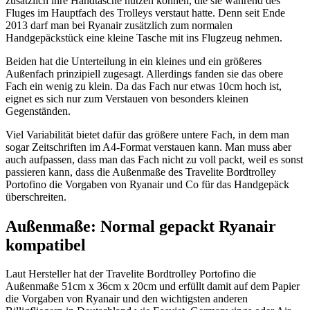
zusätzlich ihre Handtasche nutzen können, die sie während des
Fluges im Hauptfach des Trolleys verstaut hatte. Denn seit Ende
2013 darf man bei Ryanair zusätzlich zum normalen
Handgepäckstück eine kleine Tasche mit ins Flugzeug nehmen.
Beiden hat die Unterteilung in ein kleines und ein größeres
Außenfach prinzipiell zugesagt. Allerdings fanden sie das obere
Fach ein wenig zu klein. Da das Fach nur etwas 10cm hoch ist,
eignet es sich nur zum Verstauen von besonders kleinen
Gegenständen.
Viel Variabilität bietet dafür das größere untere Fach, in dem man
sogar Zeitschriften im A4-Format verstauen kann. Man muss aber
auch aufpassen, dass man das Fach nicht zu voll packt, weil es sonst
passieren kann, dass die Außenmaße des Travelite Bordtrolley
Portofino die Vorgaben von Ryanair und Co für das Handgepäck
überschreiten.
Außenmaße: Normal gepackt Ryanair
kompatibel
Laut Hersteller hat der Travelite Bordtrolley Portofino die
Außenmaße 51cm x 36cm x 20cm und erfüllt damit auf dem Papier
die Vorgaben von Ryanair und den wichtigsten anderen